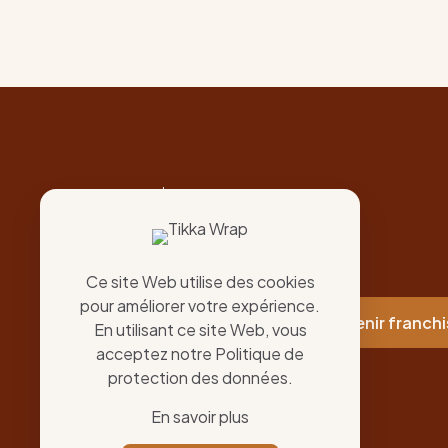
The King of Taste
Chicken's King
Ce site Web utilise des cookies
pour améliorer votre expérience.
Nos restos
Devenir franch
En utilisant ce site Web, vous
acceptez notre
Politique de
protection des données
.
En savoir plus