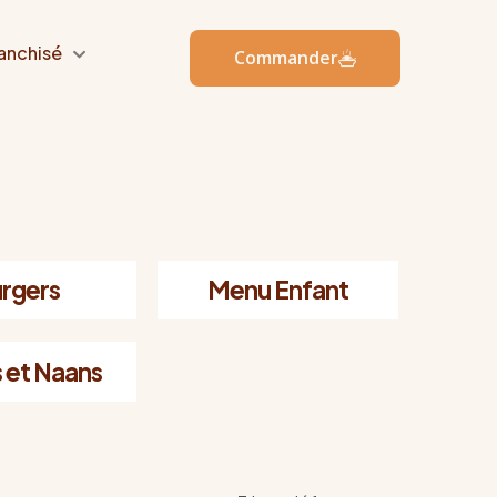
anchisé
Commander
rgers
Menu Enfant
 et Naans