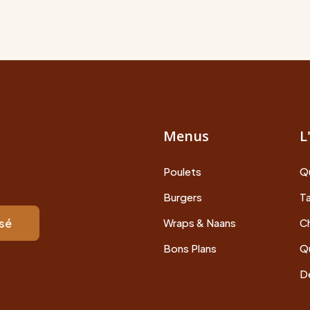
Menus
L
Poulets
Q
Burgers
Ta
isé
Wraps & Naans
Ch
Bons Plans
Q
De