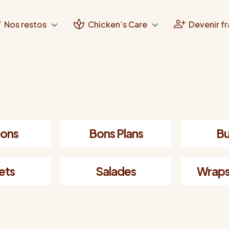
Nos restos
Chicken’s Care
Devenir fr
sons
Bons Plans
Bu
ets
Salades
Wraps