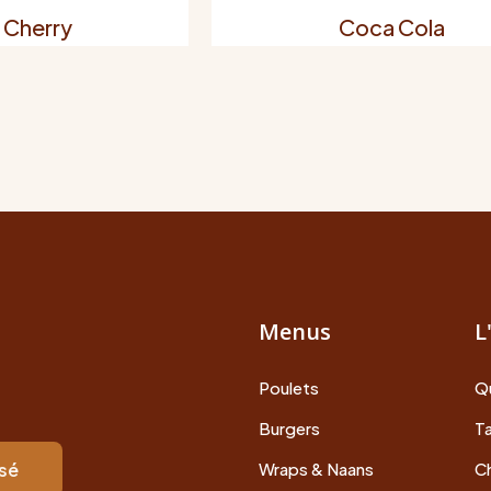
 Cherry
Coca Cola
Menus
L
Poulets
Q
Burgers
Ta
isé
Wraps & Naans
Ch