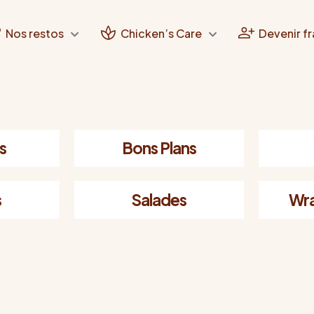
Nos restos
Chicken’s Care
Devenir fr
s
Bons Plans
s
Salades
Wra