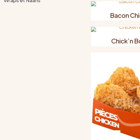
Wraps et Naans
Bacon Chi
Chick’n B