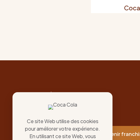
Coca
The King of Taste
Chicken's King
Ce site Web utilise des cookies
pour améliorer votre expérience.
Nos restos
Devenir franch
En utilisant ce site Web, vous