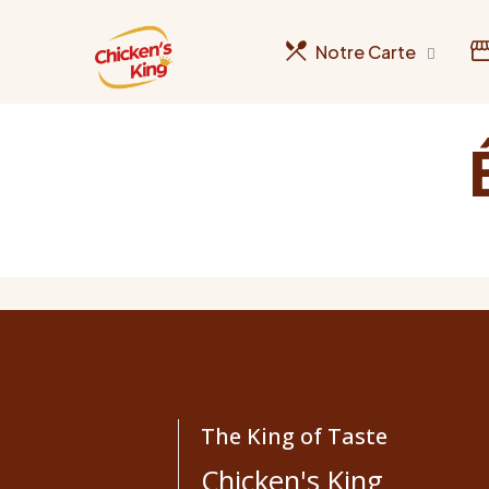
Notre Carte
The King of Taste
Chicken's King