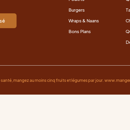
Burgers
Ta
isé
Wraps & Naans
Ch
Bons Plans
Q
De
e santé, mangez au moins cinq fruits et légumes par jour. www.mange