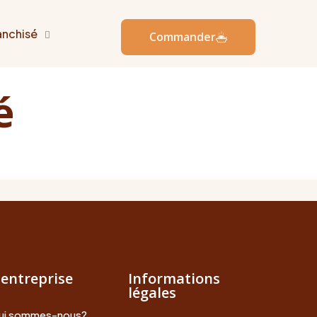
anchisé
Commander
é
'entreprise
Informations
légales
ui sommes-nous?