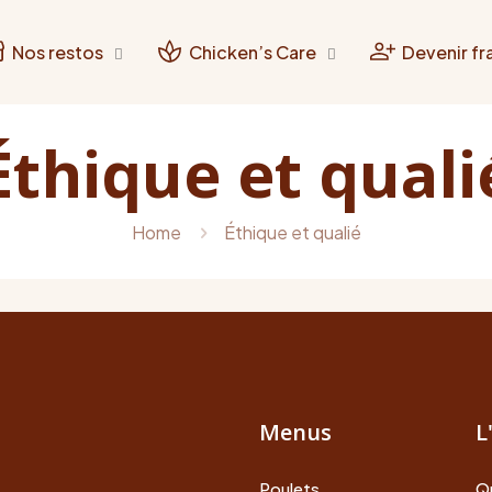
Nos restos
Chicken’s Care
Devenir fr
Éthique et quali
Home
Éthique et qualié
Menus
L
Poulets
Q