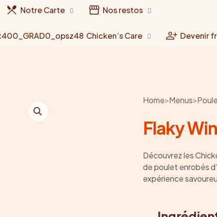
Notre Carte
Nos restos
Chicken’s Care
Devenir f
Home
>
Menus
>
Poul
Flaky Wi
Découvrez les Chick
de poulet enrobés d’
expérience savoureu
Ingrédien