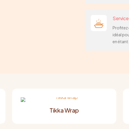
Service
Profitez
idéal po
en étant
Tikka Wrap