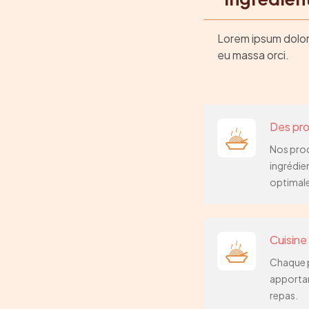
Lorem ipsum dolor 
eu massa orci.
Des pro
Nos prod
ingrédien
optimal
Cuisine
Chaque p
apportan
repas.