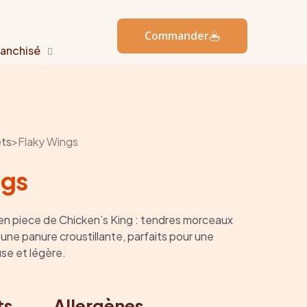
Commander
ranchisé
ets
>
Flaky Wings
ngs
en piece de Chicken’s King : tendres morceaux
une panure croustillante, parfaits pour une
se et légère.
ts
Allergènes