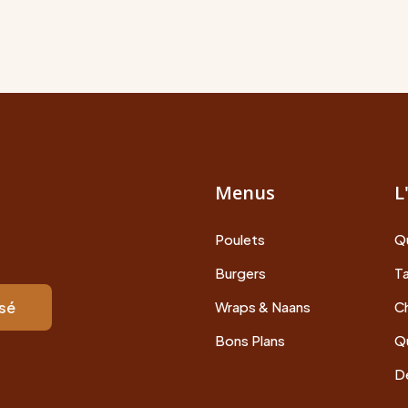
Menus
L
Poulets
Q
Burgers
Ta
isé
Wraps & Naans
Ch
Bons Plans
Q
De