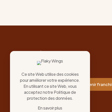
The King of Taste
Chicken's King
Ce site Web utilise des cookies
pour améliorer votre expérience.
Nos restos
Devenir franch
En utilisant ce site Web, vous
acceptez notre
Politique de
protection des données
.
En savoir plus