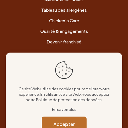
Tableau des allergènes
Chicken’s Care
Qualité & engagements
Devenir franchisé
Informations légales
Politique de confidentialité
Cookies
Ce site Web utilise des cookies pour améliorer votre
expérience. En utilisant ce site Web, vous acceptez
Mentions légales
notre
Politique de protection des données
.
En savoir plus
Accepter
Pour votre santé, mangez au moins cinq fruits et légumes