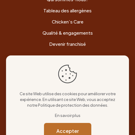
Tableau des allergènes
Chicken’s Care
Qualité & engagements
Devenir franchisé
Informations légales
Politique de confidentialité
Cookies
Ce site Web utilise des cookies pour améliorer votre
expérience. En utilisant ce site Web, vous acceptez
Mentions légales
notre
Politique de protection des données
.
En savoir plus
Accepter
Pour votre santé, mangez au moins cinq fruits et légumes