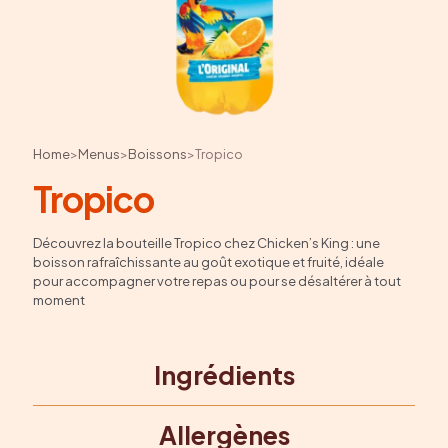
Home
>
Menus
>
Boissons
>
Tropico
Tropico
Découvrez la bouteille Tropico chez Chicken’s King : une
boisson rafraîchissante au goût exotique et fruité, idéale
pour accompagner votre repas ou pour se désaltérer à tout
moment
Ingrédients
Allergènes